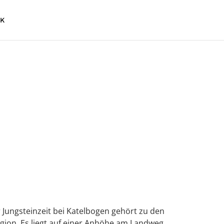
K
Jungsteinzeit bei Katelbogen gehört zu den
egion. Es liegt auf einer Anhöhe am Landweg